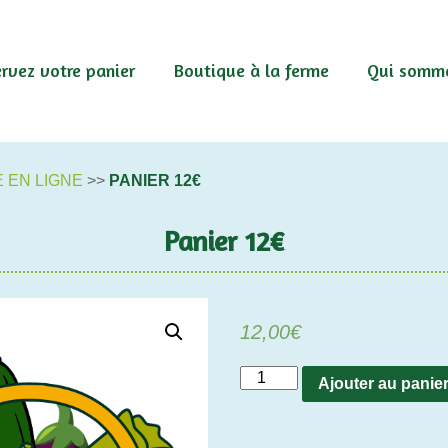
rvez votre panier
Boutique à la ferme
Qui somme
 EN LIGNE
>>
PANIER 12€
Panier 12€
12,00
€
quantité
Ajouter au panie
de
Panier
12€